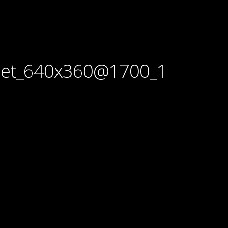
net_640x360@1700_1