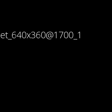
net_640x360@1700_1